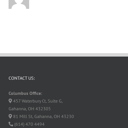
CONTACT US:
Columbus Office:
457 Waterbury Ct, Suite G,
Gahanna, OH 432305
81 Mill St, Gahanna, OH 43230
(614) 470 4494