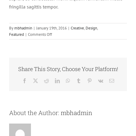
fringilla sagittis tempor.
By
mbhadmin
|
January 19th, 2016
|
Creative
,
Design
,
on
Featured
|
Comments Off
Integer
non
ligula
libero
Share This Story, Choose Your Platform!
Facebook
X
Reddit
LinkedIn
WhatsApp
Tumblr
Pinterest
Vk
Email
About the Author:
mbhadmin