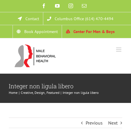
Skip
Facebook
YouTube
Instagram
Email
to
Contact
Columbus Office (614) 470-4494
content
Book Appointment
Center For Men & Boys
Integer non ligula libero
Home
Creative
Design
Featured
Integer non ligula libero
Previous
Next